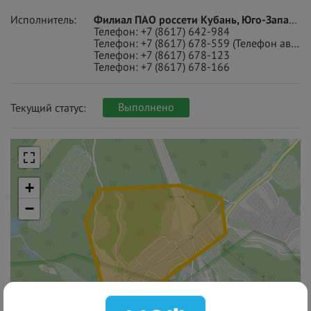
Исполнитель:
Филиал ПАО россети Кубань, Юго-Западные Электрические Сети, ПАО «ТНС энерго Кубань»
Телефон:
+7 (8617) 642-984
Телефон:
+7 (8617) 678-559
(Телефон аварийно-диспетчерской службы)
Телефон:
+7 (8617) 678-123
Телефон:
+7 (8617) 678-166
Выполнено
Текущий статус:
+
−