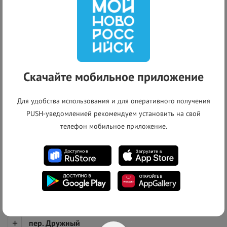
Список адресов
г. Новороссийск, с. Глебовское
Скачайте мобильное приложение
ул. Авиаторов
Для удобства использования и для оперативного получения
ул. Вани Малиновского
PUSH-уведомленией рекомендуем установить на свой
ул. Васильковая
телефон мобильное приложение.
пер. Глебовский
пер. Дачный
пер. Десантников
пер. Дружный