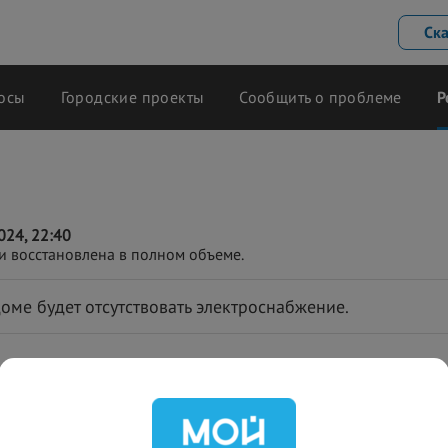
Ск
осы
Городские проекты
Сообщить о проблеме
Р
24, 22:40
и восстановлена в полном объеме.
оме будет отсутствовать электроснабжение.