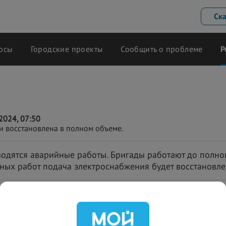
Ск
осы
Городские проекты
Сообщить о проблеме
Р
2024, 07:50
и восстановлена в полном объеме.
одятся аварийные работы. Бригады работают до полног
ных работ подача электроснабжения будет восстановле