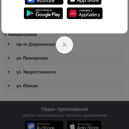
Список адресов
г. Новороссийск
пр-кт Дзержинского
ул. Пионерская
ул. Хворостянского
ул. Южная
Наши приложения
Удобно пользоваться и получать уведомления