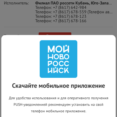
Исполнитель:
Филиал ПАО россети Кубань, Юго-Западные Электрические Сети, ПАО «ТНС энерго Кубань»
Телефон:
+7 (8617) 642-984
Телефон:
+7 (8617) 678-559
(Телефон аварийно-диспетчерской службы)
Телефон:
+7 (8617) 678-123
Телефон:
+7 (8617) 678-166
Отменено
Текущий статус:
+
−
Скачайте мобильное приложение
Для удобства использования и для оперативного получения
PUSH-уведомленией рекомендуем установить на свой
телефон мобильное приложение.