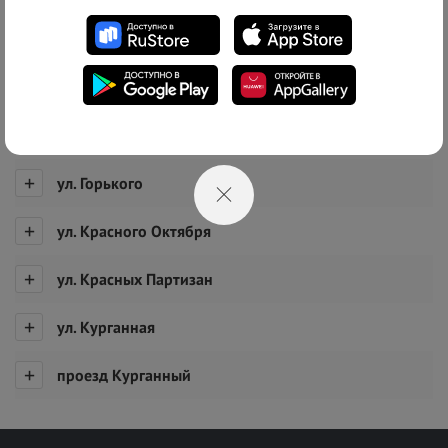
Список адресов
г. Новороссийск, ст-ца Натухаевская
ул. Горбатого
ул. Горького
ул. Красного Октября
ул. Красных Партизан
ул. Курганная
проезд Курганный