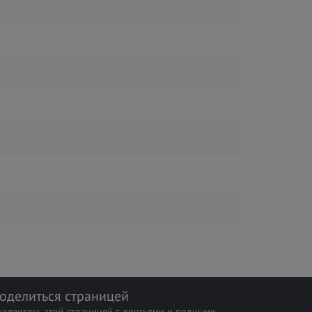
оделиться страницей
оделитесь этой страницей с друзьями и родными