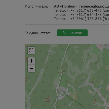
Исполнитель:
АО «Прибой»_теплоснабжающая
Телефон:
+7 (8617) 633-473
(ди
Телефон:
+7 (8617) 634-378
(ди
Телефон:
+7 (8961) 526-859
(Гл.
Выполнено
Текущий статус:
+
−