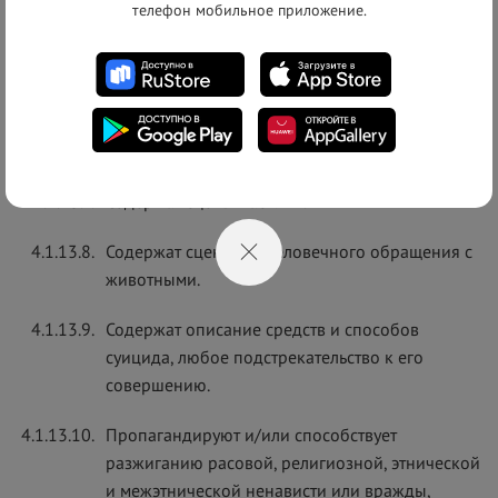
телефон мобильное приложение.
лиц.
4.1.13.6.
Являются вульгарной или непристойной,
содержит порнографические изображения и
тексты или сцены сексуального характера,
сцены сексуальных извращений.
4.1.13.7.
Содержат сцены насилия.
4.1.13.8.
Содержат сцены бесчеловечного обращения с
животными.
4.1.13.9.
Содержат описание средств и способов
суицида, любое подстрекательство к его
совершению.
4.1.13.10.
Пропагандируют и/или способствует
разжиганию расовой, религиозной, этнической
и межэтнической ненависти или вражды,